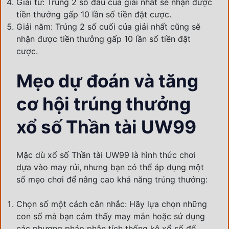
Giải tư: Trúng 2 số đầu của giải nhất sẽ nhận được
tiền thưởng gấp 10 lần số tiền đặt cược.
Giải năm: Trúng 2 số cuối của giải nhất cũng sẽ
nhận được tiền thưởng gấp 10 lần số tiền đặt
cược.
Mẹo dự đoán và tăng
cơ hội trúng thưởng
xổ số Thần tài UW99
Mặc dù xổ số Thần tài UW99 là hình thức chơi
dựa vào may rủi, nhưng bạn có thể áp dụng một
số mẹo chơi để nâng cao khả năng trúng thưởng:
Chọn số một cách cân nhắc: Hãy lựa chọn những
con số mà bạn cảm thấy may mắn hoặc sử dụng
các phương pháp phân tích thống kê xổ số để