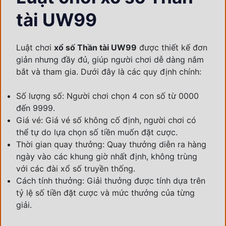
tài UW99
Luật chơi
xổ số Thần tài UW99
được thiết kế đơn
giản nhưng đầy đủ, giúp người chơi dễ dàng nắm
bắt và tham gia. Dưới đây là các quy định chính:
Số lượng số: Người chơi chọn 4 con số từ 0000
đến 9999.
Giá vé: Giá vé số không cố định, người chơi có
thể tự do lựa chọn số tiền muốn đặt cược.
Thời gian quay thưởng: Quay thưởng diễn ra hàng
ngày vào các khung giờ nhất định, không trùng
với các đài xổ số truyền thống.
Cách tính thưởng: Giải thưởng được tính dựa trên
tỷ lệ số tiền đặt cược và mức thưởng của từng
giải.