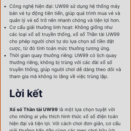
Công nghệ hiện đại: UW99 sử dụng hệ thống máy
bán vé tự động tiên tiến, giúp quá trình mua vé và
quản lý vé số trở nên nhanh chóng và tiện lợi hơn.
Cơ cấu giải thưởng linh hoạt: Không giống như
các loại xổ số truyền thống, xổ số Thần tài UW99
cho phép người chơi tự do lựa chọn số tiền đặt
cược, từ đó tính toán mức thưởng tương ứng.
Thời gian quay thưởng riêng: UW99 có lịch quay
thưởng riêng, không bị trùng với các đài xổ số
truyền thống, giúp người chơi dễ dàng theo dõi và
tham gia mà không lo lắng về việc trùng lặp.
Lời kết
Xổ số Thần tài UW99
là một lựa chọn tuyệt vời
cho những ai yêu thích hình thức xổ số điện toán
hiện đại và tiện lợi. Với cách chơi đơn giản, cơ cấu
giải thưởng hấp dẫn cùng các mẹo chơi hữu ích,