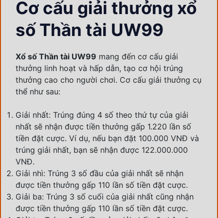
Cơ cấu giải thưởng xổ
số Thần tài UW99
Xổ số Thần tài UW99
mang đến cơ cấu giải
thưởng linh hoạt và hấp dẫn, tạo cơ hội trúng
thưởng cao cho người chơi. Cơ cấu giải thưởng cụ
thể như sau:
Giải nhất: Trúng đúng 4 số theo thứ tự của giải
nhất sẽ nhận được tiền thưởng gấp 1.220 lần số
tiền đặt cược. Ví dụ, nếu bạn đặt 100.000 VNĐ và
trúng giải nhất, bạn sẽ nhận được 122.000.000
VNĐ.
Giải nhì: Trúng 3 số đầu của giải nhất sẽ nhận
được tiền thưởng gấp 110 lần số tiền đặt cược.
Giải ba: Trúng 3 số cuối của giải nhất cũng nhận
được tiền thưởng gấp 110 lần số tiền đặt cược.