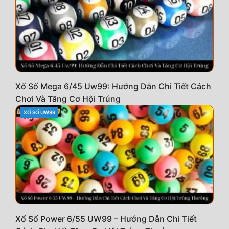
Xổ Số Mega 6/45 Uw99: Hướng Dẫn Chi Tiết Cách
Chơi Và Tăng Cơ Hội Trúng
XỔ SỐ UW99
CATEGORIES
Xổ Số Power 6/55 UW99 – Hướng Dẫn Chi Tiết