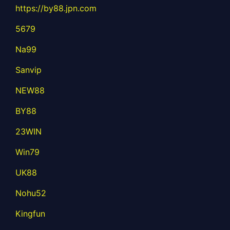
https://by88.jpn.com
5679
Na99
Sanvip
NEW88
BY88
23WIN
Win79
UK88
Nohu52
Kingfun