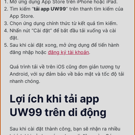
Mở ứng dụng App Store trên iPhone hoặc iPad.
Tìm kiếm “
tải app UW99
” trên thanh tìm kiếm của
App Store.
Chọn ứng dụng chính thức từ kết quả tìm kiếm.
Nhấn nút “Cài đặt” để bắt đầu tải xuống và cài
đặt.
Sau khi cài đặt xong, mở ứng dụng để tiến hành
đăng nhập hoặc
đăng ký tài khoản
.
Quá trình tải về trên iOS cũng đơn giản tương tự
Android, với sự đảm bảo về bảo mật và tốc độ tải
nhanh chóng.
Lợi ích khi tải app
UW99 trên di động
Sau khi cài đặt thành công, bạn sẽ nhận ra nhiều