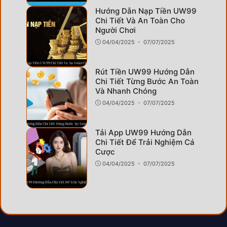
Hướng Dẫn Nạp Tiền UW99
Chi Tiết Và An Toàn Cho
Người Chơi
04/04/2025
- 07/07/2025
Rút Tiền UW99 Hướng Dẫn
Chi Tiết Từng Bước An Toàn
Và Nhanh Chóng
04/04/2025
- 07/07/2025
Tải App UW99 Hướng Dẫn
Chi Tiết Để Trải Nghiệm Cá
Cược
04/04/2025
- 07/07/2025