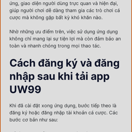
ứng, giao diện người dùng trực quan và hiện đại,
giúp người chơi dễ dàng tham gia các trò chơi cá
cược mà không gặp bất kỳ khó khăn nào.
Nhờ những ưu điểm trên, việc sử dụng ứng dụng
không chỉ mang lại sự tiện lợi mà còn đảm bảo an
toàn và nhanh chóng trong mọi thao tác.
Cách đăng ký và đăng
nhập sau khi tải app
UW99
Khi đã cài đặt xong ứng dụng, bước tiếp theo là
đăng ký hoặc đăng nhập tài khoản cá cược. Các
bước cơ bản như sau: