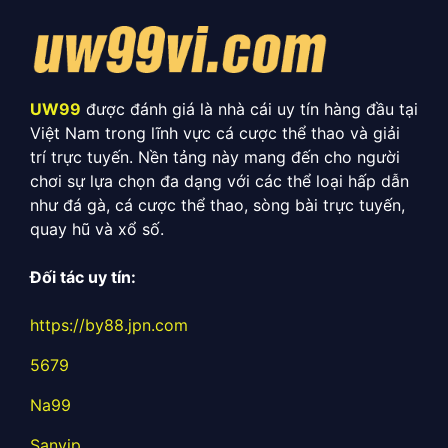
UW99
được đánh giá là nhà cái uy tín hàng đầu tại
Việt Nam trong lĩnh vực cá cược thể thao và giải
trí trực tuyến. Nền tảng này mang đến cho người
chơi sự lựa chọn đa dạng với các thể loại hấp dẫn
như đá gà, cá cược thể thao, sòng bài trực tuyến,
quay hũ và xổ số.
Đối tác uy tín:
https://by88.jpn.com
5679
Na99
Sanvip