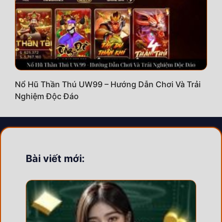
Nổ Hũ Thần Thú UW99 – Hướng Dẫn Chơi Và Trải
Nghiệm Độc Đáo
Bài viết mới: