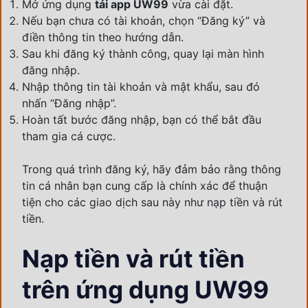
Mở ứng dụng
tải app UW99
vừa cài đặt.
Nếu bạn chưa có tài khoản, chọn “Đăng ký” và
điền thông tin theo hướng dẫn.
Sau khi đăng ký thành công, quay lại màn hình
đăng nhập.
Nhập thông tin tài khoản và mật khẩu, sau đó
nhấn “Đăng nhập”.
Hoàn tất bước đăng nhập, bạn có thể bắt đầu
tham gia cá cược.
Trong quá trình đăng ký, hãy đảm bảo rằng thông
tin cá nhân bạn cung cấp là chính xác để thuận
tiện cho các giao dịch sau này như nạp tiền và rút
tiền.
Nạp tiền và rút tiền
trên ứng dụng UW99