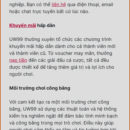
nghiệp. Bạn có thể
liên hệ
qua điện thoại, email
hoặc chat trực tuyến bất cứ lúc nào.
Khuyến mãi
hấp dẫn
UW99 thường xuyên tổ chức các chương trình
khuyến mãi hấp dẫn dành cho cả thành viên mới
và thành viên cũ. Từ voucher may mắn, thưởng
nạp tiền
đến các giải đấu cá cược, tất cả đều
được thiết kế để tăng thêm giá trị và lợi ích cho
người chơi.
Môi trường chơi công bằng
Với cam kết tạo ra một môi trường chơi công
bằng, UW99 sử dụng các thuật toán và hệ thống
kiểm tra nghiêm ngặt để đảm bảo tính minh bạch
và công bằng trong mọi trò chơi. Điều này giúp
người chơi cảm thấy an tâm và tin tưởng hơn khi