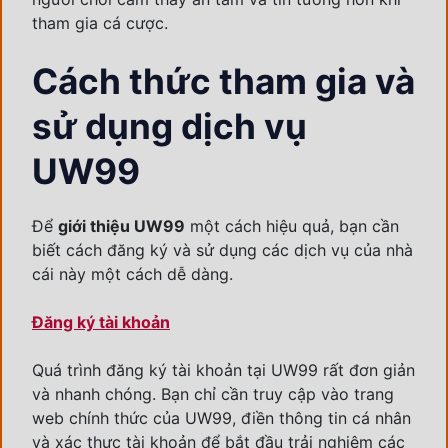
tham gia cá cược.
Cách thức tham gia và
sử dụng dịch vụ
UW99
Để
giới thiệu UW99
một cách hiệu quả, bạn cần
biết cách đăng ký và sử dụng các dịch vụ của nhà
cái này một cách dễ dàng.
Đăng ký tài khoản
Quá trình đăng ký tài khoản tại UW99 rất đơn giản
và nhanh chóng. Bạn chỉ cần truy cập vào trang
web chính thức của UW99, điền thông tin cá nhân
và xác thực tài khoản để bắt đầu trải nghiệm các