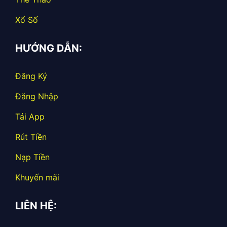
Xổ Số
HƯỚNG DẪN:
Đăng Ký
Đăng Nhập
Tải App
Rút Tiền
Nạp Tiền
Khuyến mãi
LIÊN HỆ: