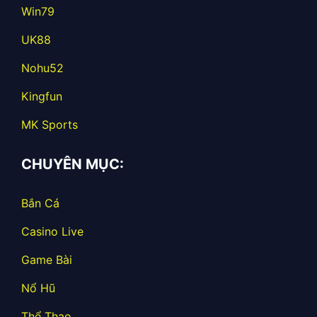
Win79
UK88
Nohu52
Kingfun
MK Sports
CHUYÊN MỤC:
Bắn Cá
Casino Live
Game Bài
Nổ Hũ
Thể Thao