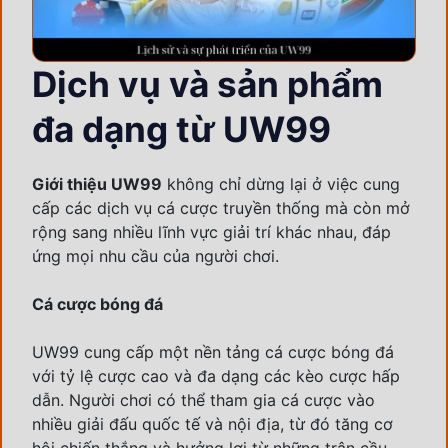
Dịch vụ và sản phẩm
đa dạng từ UW99
Giới thiệu UW99
không chỉ dừng lại ở việc cung
cấp các dịch vụ cá cược truyền thống mà còn mở
rộng sang nhiều lĩnh vực giải trí khác nhau, đáp
ứng mọi nhu cầu của người chơi.
Cá cược bóng đá
UW99 cung cấp một nền tảng cá cược bóng đá
với tỷ lệ cược cao và đa dạng các kèo cược hấp
dẫn. Người chơi có thể tham gia cá cược vào
nhiều giải đấu quốc tế và nội địa, từ đó tăng cơ