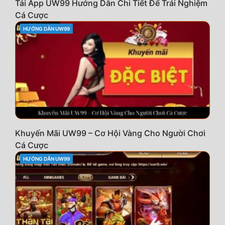
Tải App UW99 Hướng Dẫn Chi Tiết Để Trải Nghiệm
Cá Cược
HƯỚNG DẪN UW99
CATEGORIES
Khuyến Mãi UW99 – Cơ Hội Vàng Cho Người Chơi
Cá Cược
HƯỚNG DẪN UW99
CATEGORIES