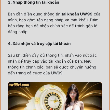
3. Nhập thông tin tài khoản
Bạn cần điền đúng thông tin
tài khoản UW99
của
mình, bao gồm tên đăng nhập và mật khẩu. Đảm
bảo rằng bạn đã nhập chính xác để tránh gặp lỗi
đăng nhập.
4. Xác nhận và truy cập tài khoản
Sau khi điền đầy đủ thông tin, nhấn vào nút xác
nhận để truy cập vào tài khoản của bạn. Nếu
thông tin chính xác, bạn sẽ được chuyển hướng
đến trang cá cược của UW99.