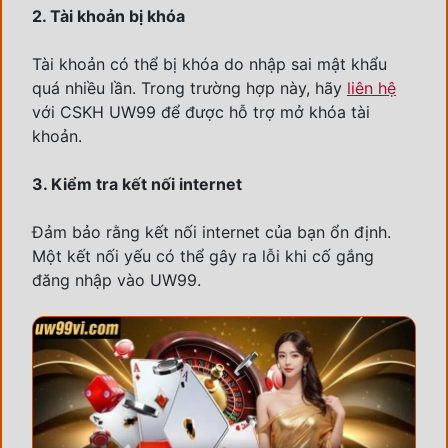
2. Tài khoản bị khóa
Tài khoản có thể bị khóa do nhập sai mật khẩu
quá nhiều lần. Trong trường hợp này, hãy
liên hệ
với CSKH UW99 để được hỗ trợ mở khóa tài
khoản.
3. Kiểm tra kết nối internet
Đảm bảo rằng kết nối internet của bạn ổn định.
Một kết nối yếu có thể gây ra lỗi khi cố gắng
đăng nhập vào UW99.