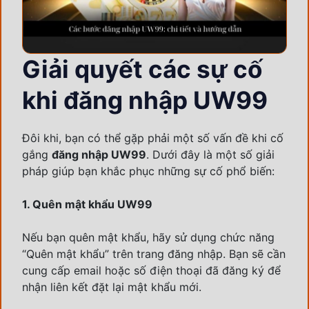
Giải quyết các sự cố
khi đăng nhập UW99
Đôi khi, bạn có thể gặp phải một số vấn đề khi cố
gắng
đăng nhập UW99
. Dưới đây là một số giải
pháp giúp bạn khắc phục những sự cố phổ biến:
1. Quên mật khẩu UW99
Nếu bạn quên mật khẩu, hãy sử dụng chức năng
“Quên mật khẩu” trên trang đăng nhập. Bạn sẽ cần
cung cấp email hoặc số điện thoại đã đăng ký để
nhận liên kết đặt lại mật khẩu mới.