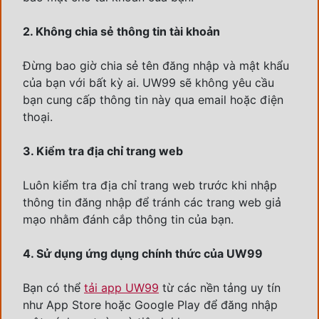
2. Không chia sẻ thông tin tài khoản
Đừng bao giờ chia sẻ tên đăng nhập và mật khẩu
của bạn với bất kỳ ai. UW99 sẽ không yêu cầu
bạn cung cấp thông tin này qua email hoặc điện
thoại.
3. Kiểm tra địa chỉ trang web
Luôn kiểm tra địa chỉ trang web trước khi nhập
thông tin đăng nhập để tránh các trang web giả
mạo nhằm đánh cắp thông tin của bạn.
4. Sử dụng ứng dụng chính thức của UW99
Bạn có thể
tải app UW99
từ các nền tảng uy tín
như App Store hoặc Google Play để đăng nhập