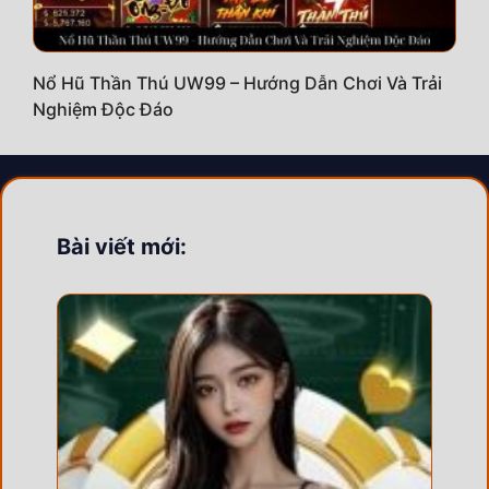
Nổ Hũ Thần Thú UW99 – Hướng Dẫn Chơi Và Trải
Nghiệm Độc Đáo
Bài viết mới: