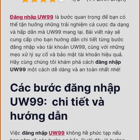
Đăng nhập UW99
là bước quan trọng để bạn có
thể tận hưởng những trải nghiệm cá cược đa dạng
và hấp dẫn mà UW99 mang lại. Bài viết này sẽ
cung cấp cho bạn hướng dẫn chi tiết từng bước
đăng nhập vào tài khoản UW99, cùng với những
mẹo xử lý sự cố và bảo mật tài khoản hiệu quả.
Hãy cùng chúng tôi khám phá cách
đăng nhập
UW99
một cách dễ dàng và an toàn nhất nhé!
Các bước đăng nhập
UW99: chi tiết và
hướng dẫn
Việc
đăng nhập
UW99
không hề phức tạp nếu