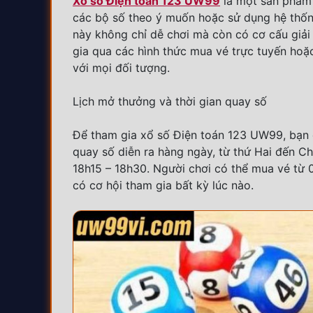
Xổ số Điện toán 123 UW99
là một sản phẩm 
các bộ số theo ý muốn hoặc sử dụng hệ thốn
này không chỉ dễ chơi mà còn có cơ cấu giải
gia qua các hình thức mua vé trực tuyến hoặc
với mọi đối tượng.
Lịch mở thưởng và thời gian quay số
Để tham gia xổ số Điện toán 123 UW99, bạn c
quay số diễn ra hàng ngày, từ thứ Hai đến Ch
18h15 – 18h30. Người chơi có thể mua vé từ
có cơ hội tham gia bất kỳ lúc nào.