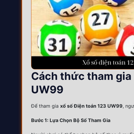
Cách thức tham gia 
UW99
Để tham gia
xổ số Điện toán 123 UW99
, ng
Bước 1: Lựa Chọn Bộ Số Tham Gia