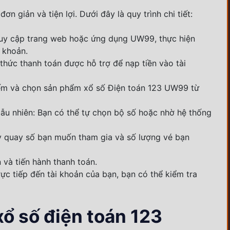
n giản và tiện lợi. Dưới đây là quy trình chi tiết:
y cập trang web hoặc ứng dụng UW99, thực hiện
 khoản.
hức thanh toán được hỗ trợ để nạp tiền vào tài
iếm và chọn sản phẩm xổ số Điện toán 123 UW99 từ
ẫu nhiên: Bạn có thể tự chọn bộ số hoặc nhờ hệ thống
ỳ quay số bạn muốn tham gia và số lượng vé bạn
n và tiến hành thanh toán.
ực tiếp đến tài khoản của bạn, bạn có thể kiểm tra
xổ số điện toán 123