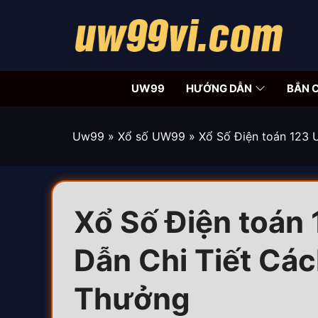
Skip
to
content
UW99
HƯỚNG DẪN
BẮN 
Uw99
»
Xổ số UW99
»
Xổ Số Điện toán 123 
Xổ Số Điện toá
Dẫn Chi Tiết Các
Thưởng