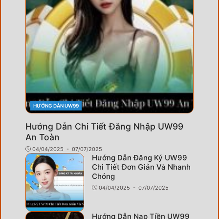
HƯỚNG DẪN UW99
CATEGORIES
Hướng Dẫn Chi Tiết Đăng Nhập UW99
An Toàn
04/04/2025
- 07/07/2025
Hướng Dẫn Đăng Ký UW99
Chi Tiết Đơn Giản Và Nhanh
Chóng
04/04/2025
- 07/07/2025
Hướng Dẫn Nạp Tiền UW99