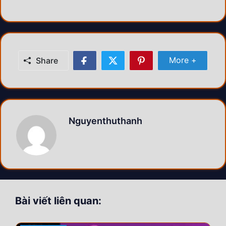
Share More
More +
Share
Share
Share
Share
on
on
on
Facebook
Twitter
Pinterest
Nguyenthuthanh
Bài viết liên quan: