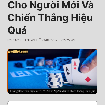
Cho Người Mới Và
Chiến Thắng Hiệu
Quả
BY
NGUYENTHUTHANH
04/04/2025
- 07/07/2025