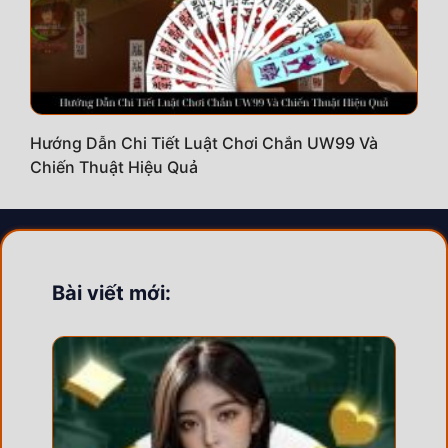
Hướng Dẫn Chi Tiết Luật Chơi Chắn UW99 Và
Chiến Thuật Hiệu Quả
Bài viết mới: