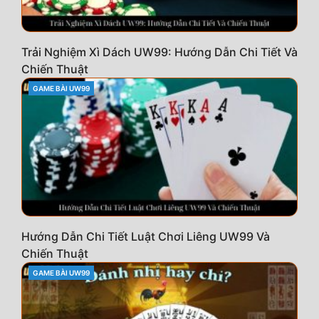
Trải Nghiệm Xì Dách UW99: Hướng Dẫn Chi Tiết Và
Chiến Thuật
GAME BÀI UW99
CATEGORIES
Hướng Dẫn Chi Tiết Luật Chơi Liêng UW99 Và
Chiến Thuật
GAME BÀI UW99
CATEGORIES