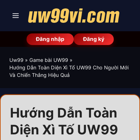
Skip
to
content
Menu
Đăng nhập
Đăng ký
Uw99
»
Game bài UW99
»
Hướng Dẫn Toàn Diện Xì Tố UW99 Cho Người Mới
Và Chiến Thắng Hiệu Quả
Hướng Dẫn Toàn
Diện Xì Tố UW99