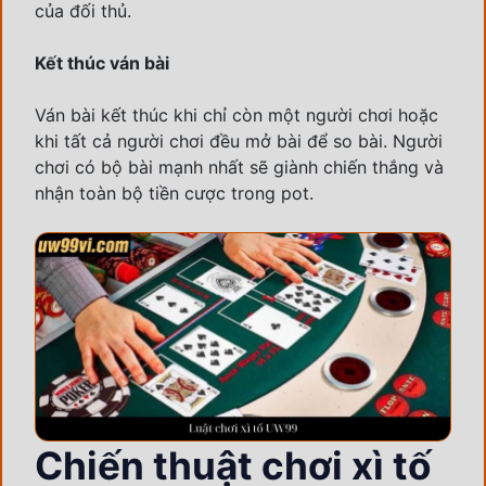
của đối thủ.
Kết thúc ván bài
Ván bài kết thúc khi chỉ còn một người chơi hoặc
khi tất cả người chơi đều mở bài để so bài. Người
chơi có bộ bài mạnh nhất sẽ giành chiến thắng và
nhận toàn bộ tiền cược trong pot.
Chiến thuật chơi xì tố