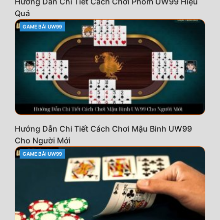
Hướng Dẫn Chi Tiết Cách Chơi Phỏm UW99 Hiệu
Quả
GAME BÀI UW99
CATEGORIES
Hướng Dẫn Chi Tiết Cách Chơi Mậu Binh UW99
Cho Người Mới
GAME BÀI UW99
CATEGORIES