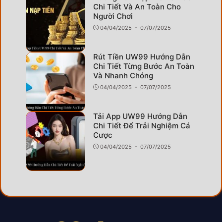
Chi Tiết Và An Toàn Cho
Người Chơi
04/04/2025
- 07/07/2025
Rút Tiền UW99 Hướng Dẫn
Chi Tiết Từng Bước An Toàn
Và Nhanh Chóng
04/04/2025
- 07/07/2025
Tải App UW99 Hướng Dẫn
Chi Tiết Để Trải Nghiệm Cá
Cược
04/04/2025
- 07/07/2025