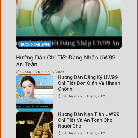
HƯỚNG DẪN UW99
CATEGORIES
Hướng Dẫn Chi Tiết Đăng Nhập UW99
An Toàn
04/04/2025
- 07/07/2025
Hướng Dẫn Đăng Ký UW99
Chi Tiết Đơn Giản Và Nhanh
Chóng
04/04/2025
- 07/07/2025
Hướng Dẫn Nạp Tiền UW99
Chi Tiết Và An Toàn Cho
Người Chơi
04/04/2025
- 07/07/2025