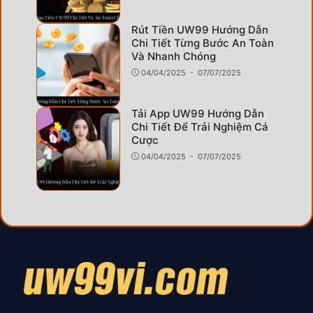
Rút Tiền UW99 Hướng Dẫn
Chi Tiết Từng Bước An Toàn
Và Nhanh Chóng
04/04/2025
- 07/07/2025
Tải App UW99 Hướng Dẫn
Chi Tiết Để Trải Nghiệm Cá
Cược
04/04/2025
- 07/07/2025