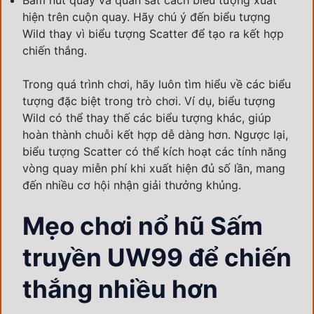
hiện trên cuộn quay. Hãy chú ý đến biểu tượng
Wild thay vì biểu tượng Scatter để tạo ra kết hợp
chiến thắng.
Trong quá trình chơi, hãy luôn tìm hiểu về các biểu
tượng đặc biệt trong trò chơi. Ví dụ, biểu tượng
Wild có thể thay thế các biểu tượng khác, giúp
hoàn thành chuỗi kết hợp dễ dàng hơn. Ngược lại,
biểu tượng Scatter có thể kích hoạt các tính năng
vòng quay miễn phí khi xuất hiện đủ số lần, mang
đến nhiều cơ hội nhận giải thưởng khủng.
Mẹo chơi nổ hũ Sấm
truyền UW99 để chiến
thắng nhiều hơn