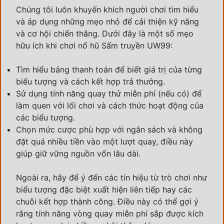
Chúng tôi luôn khuyến khích người chơi tìm hiểu
và áp dụng những mẹo nhỏ để cải thiện kỹ năng
và cơ hội chiến thắng. Dưới đây là một số mẹo
hữu ích khi chơi nổ hũ Sấm truyền UW99:
Tìm hiểu bảng thanh toán để biết giá trị của từng
biểu tượng và cách kết hợp trả thưởng.
Sử dụng tính năng quay thử miễn phí (nếu có) để
làm quen với lối chơi và cách thức hoạt động của
các biểu tượng.
Chọn mức cược phù hợp với ngân sách và không
đặt quá nhiều tiền vào một lượt quay, điều này
giúp giữ vững nguồn vốn lâu dài.
Ngoài ra, hãy để ý đến các tín hiệu từ trò chơi như
biểu tượng đặc biệt xuất hiện liên tiếp hay các
chuỗi kết hợp thành công. Điều này có thể gợi ý
rằng tính năng vòng quay miễn phí sắp được kích