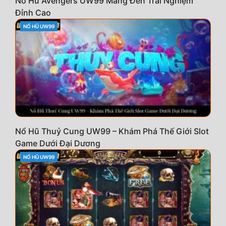
Nổ Hũ Avengers UW99 Mang Đến Trải Nghiệm
Đỉnh Cao
NỔ HŨ UW99
CATEGORIES
Nổ Hũ Thuỷ Cung UW99 – Khám Phá Thế Giới Slot
Game Dưới Đại Dương
NỔ HŨ UW99
CATEGORIES