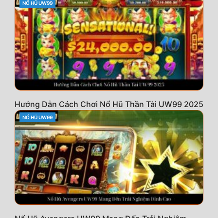
NỔ HŨ UW99
CATEGORIES
Hướng Dẫn Cách Chơi Nổ Hũ Thần Tài UW99 2025
NỔ HŨ UW99
CATEGORIES