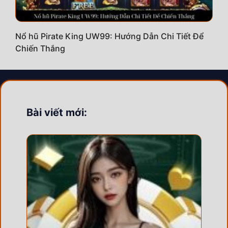
Nổ hũ Pirate King UW99: Hướng Dẫn Chi Tiết Để
Chiến Thắng
Bài viết mới: