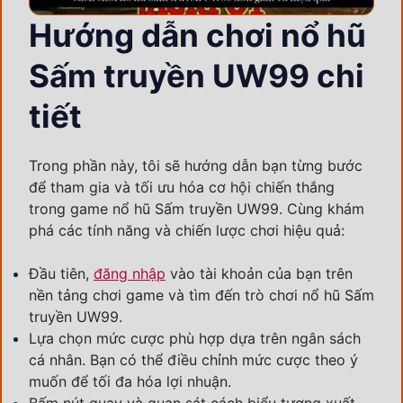
Hướng dẫn chơi nổ hũ
Sấm truyền UW99 chi
tiết
Trong phần này, tôi sẽ hướng dẫn bạn từng bước
để tham gia và tối ưu hóa cơ hội chiến thắng
trong game nổ hũ Sấm truyền UW99. Cùng khám
phá các tính năng và chiến lược chơi hiệu quả:
Đầu tiên,
đăng nhập
vào tài khoản của bạn trên
nền tảng chơi game và tìm đến trò chơi nổ hũ Sấm
truyền UW99.
Lựa chọn mức cược phù hợp dựa trên ngân sách
cá nhân. Bạn có thể điều chỉnh mức cược theo ý
muốn để tối đa hóa lợi nhuận.
Bấm nút quay và quan sát cách biểu tượng xuất