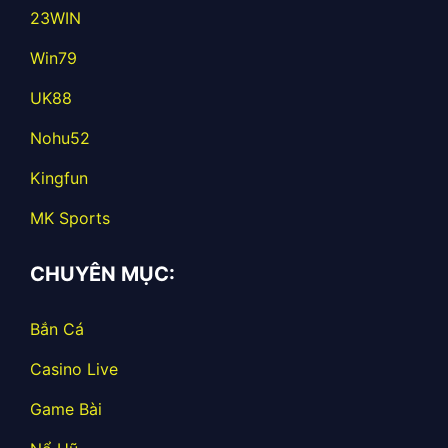
23WIN
Win79
UK88
Nohu52
Kingfun
MK Sports
CHUYÊN MỤC:
Bắn Cá
Casino Live
Game Bài