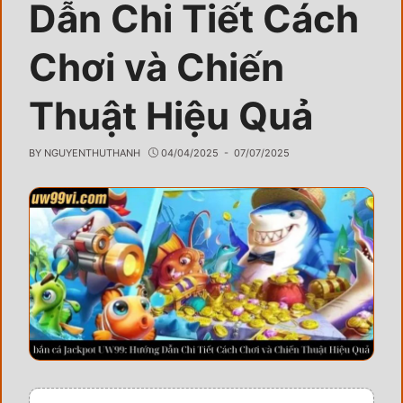
Dẫn Chi Tiết Cách
Chơi và Chiến
Thuật Hiệu Quả
BY
NGUYENTHUTHANH
04/04/2025
- 07/07/2025