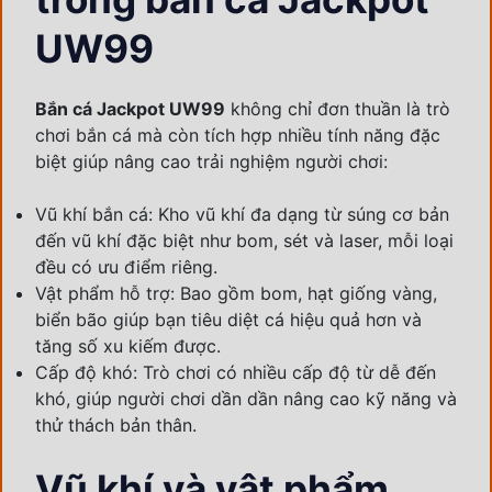
UW99
Bắn cá Jackpot UW99
không chỉ đơn thuần là trò
chơi bắn cá mà còn tích hợp nhiều tính năng đặc
biệt giúp nâng cao trải nghiệm người chơi:
Vũ khí bắn cá: Kho vũ khí đa dạng từ súng cơ bản
đến vũ khí đặc biệt như bom, sét và laser, mỗi loại
đều có ưu điểm riêng.
Vật phẩm hỗ trợ: Bao gồm bom, hạt giống vàng,
biển bão giúp bạn tiêu diệt cá hiệu quả hơn và
tăng số xu kiếm được.
Cấp độ khó: Trò chơi có nhiều cấp độ từ dễ đến
khó, giúp người chơi dần dần nâng cao kỹ năng và
thử thách bản thân.
Vũ khí và vật phẩm