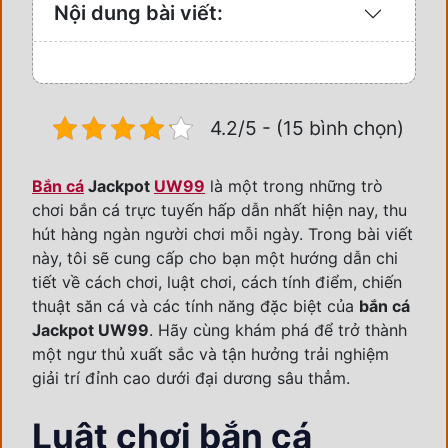
Nội dung bài viết:
Expand
/
Collapse
4.2/5 - (15 bình chọn)
Bắn cá
Jackpot
UW99
là một trong những trò
chơi bắn cá trực tuyến hấp dẫn nhất hiện nay, thu
hút hàng ngàn người chơi mỗi ngày. Trong bài viết
này, tôi sẽ cung cấp cho bạn một hướng dẫn chi
tiết về cách chơi, luật chơi, cách tính điểm, chiến
thuật săn cá và các tính năng đặc biệt của
bắn cá
Jackpot UW99
. Hãy cùng khám phá để trở thành
một ngư thủ xuất sắc và tận hưởng trải nghiệm
giải trí đỉnh cao dưới đại dương sâu thẳm.
Luật chơi bắn cá