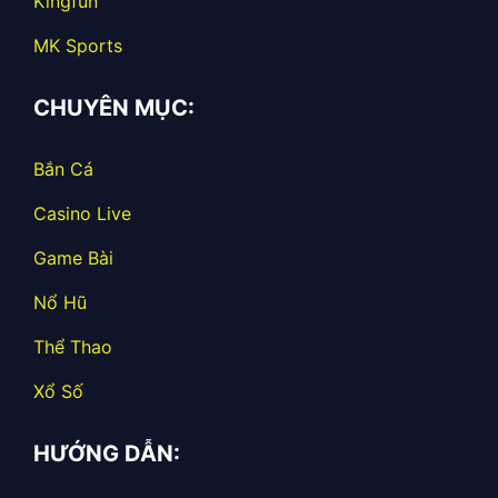
Kingfun
MK Sports
CHUYÊN MỤC:
Bắn Cá
Casino Live
Game Bài
Nổ Hũ
Thể Thao
Xổ Số
HƯỚNG DẪN: