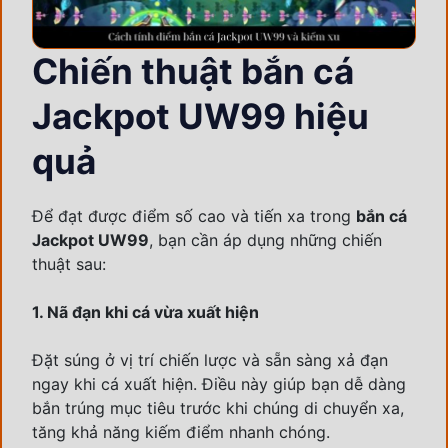
Chiến thuật bắn cá
Jackpot UW99 hiệu
quả
Để đạt được điểm số cao và tiến xa trong
bắn cá
Jackpot UW99
, bạn cần áp dụng những chiến
thuật sau:
1. Nã đạn khi cá vừa xuất hiện
Đặt súng ở vị trí chiến lược và sẵn sàng xả đạn
ngay khi cá xuất hiện. Điều này giúp bạn dễ dàng
bắn trúng mục tiêu trước khi chúng di chuyển xa,
tăng khả năng kiếm điểm nhanh chóng.