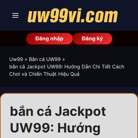
Skip
to
content
Menu
Đăng nhập
Đăng ký
Uw99
»
Bắn cá UW99
»
bắn cá Jackpot UW99: Hướng Dẫn Chi Tiết Cách
Chơi và Chiến Thuật Hiệu Quả
bắn cá Jackpot
UW99: Hướng