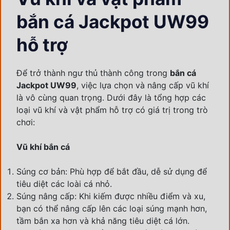
bắn cá Jackpot UW99
hỗ trợ
Để trở thành ngư thủ thành công trong
bắn cá
Jackpot UW99
, việc lựa chọn và nâng cấp vũ khí
là vô cùng quan trọng. Dưới đây là tổng hợp các
loại vũ khí và vật phẩm hỗ trợ có giá trị trong trò
chơi:
Vũ khí bắn cá
Súng cơ bản: Phù hợp để bắt đầu, dễ sử dụng để
tiêu diệt các loài cá nhỏ.
Súng nâng cấp: Khi kiếm được nhiều điểm và xu,
bạn có thể nâng cấp lên các loại súng mạnh hơn,
tầm bắn xa hơn và khả năng tiêu diệt cá lớn.